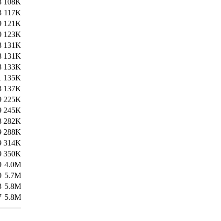
8
108K
8
117K
9
121K
0
123K
8
131K
8
131K
8
133K
1
135K
8
137K
9
225K
9
245K
8
282K
9
288K
9
314K
9
350K
9
4.0M
0
5.7M
3
5.8M
7
5.8M