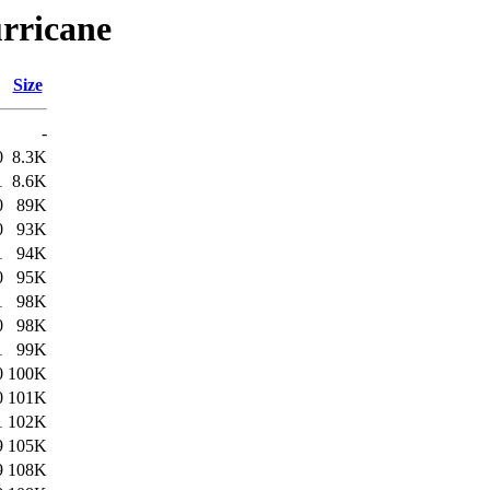
rricane
Size
-
0
8.3K
1
8.6K
0
89K
0
93K
1
94K
0
95K
1
98K
0
98K
1
99K
0
100K
0
101K
1
102K
9
105K
9
108K